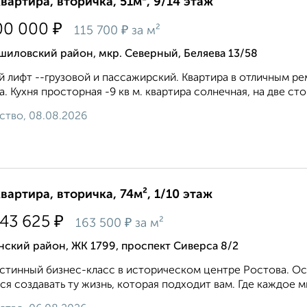
квартира, вторичка, 51м², 9/14 этаж
₽
00 000
₽
115 700
за м²
иловский район, мкр. Северный, Беляева 13/58
 лифт --грузовой и пассажирский. Квартира в отличным р
а. Кухня просторная -9 кв м. квартира солнечная, на две сто
ство, 08.08.2026
квартира, вторичка, 74м², 1/10 этаж
₽
143 625
₽
163 500
за м²
ский район, ЖК 1799, проспект Сиверса 8/2
стинный бизнес-класс в историческом центре Ростова. Ос
ся создавать ту жизнь, которая подходит вам. Где каждое м