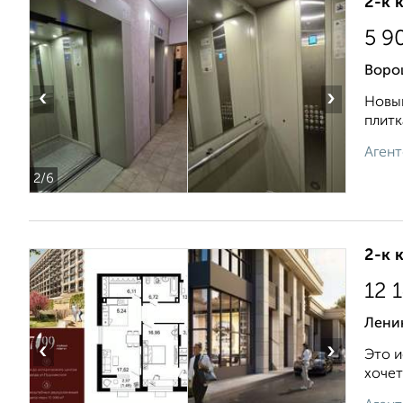
2-к 
5 9
Ворош
‹
›
Новый
плитк
Агент
2
/6
2-к 
12 
Ленин
‹
›
Это и
хочет