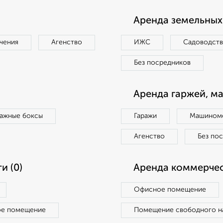
Аренда земельных 
чения
Агенство
ИЖС
Садоводст
Без посредников
Аренда гаржей, м
ражные боксы
Гаражи
Машиноме
Агенство
Без по
и (0)
Аренда коммерчес
Офисное помещение
ое помещение
Помещение свободного н