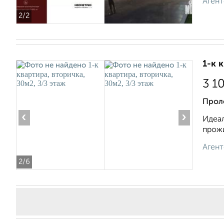
Агент
2
/2
1-к 
3 1
Проле
‹
›
Идеал
прожи
Агент
2
/6