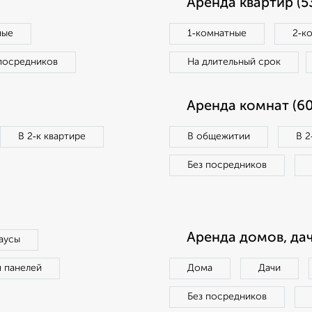
Аренда квартир (5
ные
1‑комнатные
2‑к
посредников
На длительный срок
Аренда комнат (60
В 2‑к квартире
В общежитии
В 2
Без посредников
Аренда домов, дач
аусы
п панелей
Дома
Дачи
Без посредников