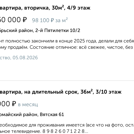
квартира, вторичка, 30м², 4/9 этаж
₽
50 000
₽
98 100
за м²
рьский район, 2-й Пятилетки 10/2
т полностью закончили в конце 2025 года, делали для себя,
му продаём. Состояние отличное: всё свежее, чистое, без
ство, 05.08.2026
квартира, на длительный срок, 36м², 3/10 этаж
₽
000
в месяц
майский район, Вятская 61
еобходимое для проживания имеется (все что на фото, ост
ьное телевидение. 8 9 8 2 6 0 7 1 2 2 8...