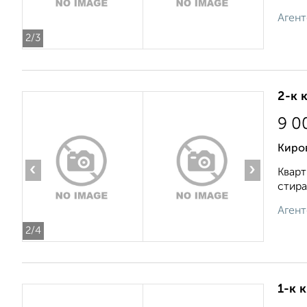
Агент
2
/3
2-к 
9 0
Киров
‹
›
Кварт
стира
Агент
2
/4
1-к 