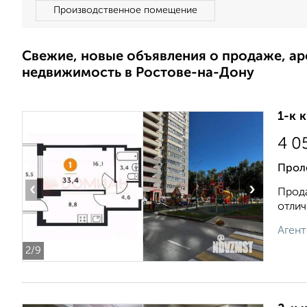
Производственное помещение
Свежие, новые объявления о продаже, а
недвижимость в Ростове-на-Дону
1-к 
4 0
Проле
‹
›
Прода
отлич
Агент
2
/9