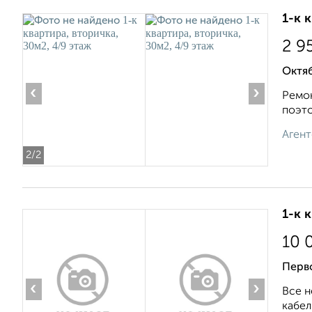
1-к 
2 9
Октяб
‹
›
Ремон
поэто
Агент
2
/2
1-к 
10 
Перво
‹
›
Все н
кабел