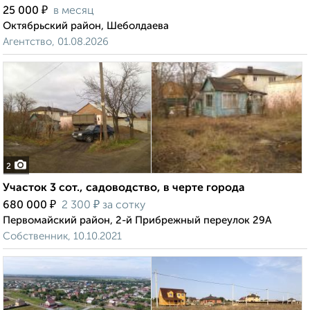
₽
25 000
в месяц
Октябрьский район, Шеболдаева
Агентство, 01.08.2026
2
Участок 3 сот., садоводство, в черте города
₽
₽
680 000
2 300
за сотку
Первомайский район, 2-й Прибрежный переулок 29А
Собственник, 10.10.2021