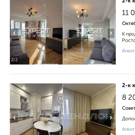
2-к 
11 
Октя
‹
›
К про
Росто
Агент
2
/2
2-к 
8 2
Совет
‹
›
Допол
Агент