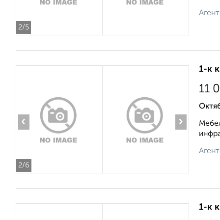
Агент
2
/5
1-к 
11 
Октя
‹
›
Мебел
инфра
Агент
2
/6
1-к 