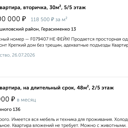
квартира, вторичка, 30м², 5/5 этаж
₽
00 000
₽
118 500
за м²
шиловский район, Герасименко 13
ный номер — F079407 НЕ ФЕЙК! Продается просторная одн
онт Крепкий дом без трещин, адекватные подъезды Квартира н
ство, 26.07.2026
квартира, на длительный срок, 48м², 2/5 этаж
₽
000
в месяц
нного 136
ого. Имеется вся мебель и техника для проживания. Холод
ьное. Квартира вложений не требует. Можно с животными. 