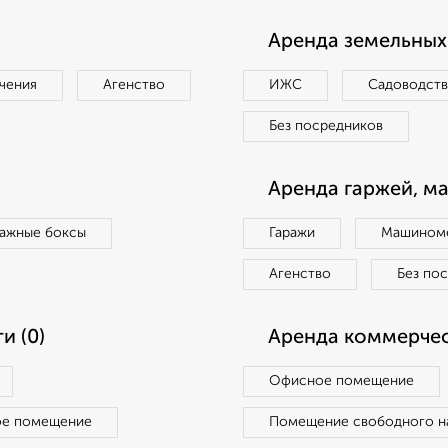
Аренда земельных 
чения
Агенство
ИЖС
Садоводст
Без посредников
Аренда гаржей, м
ражные боксы
Гаражи
Машиноме
Агенство
Без по
и (0)
Аренда коммерчес
Офисное помещение
ое помещение
Помещение свободного н