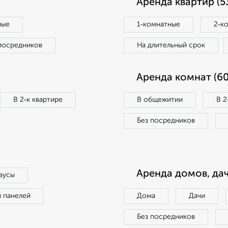
Аренда квартир (5
ные
1‑комнатные
2‑к
посредников
На длительный срок
Аренда комнат (60
В 2‑к квартире
В общежитии
В 2
Без посредников
Аренда домов, дач
аусы
п панелей
Дома
Дачи
Без посредников