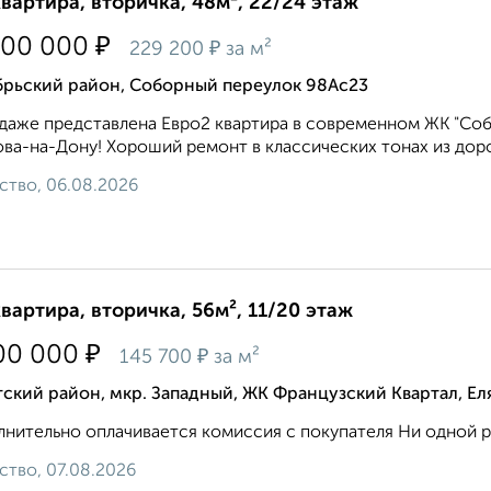
квартира, вторичка, 48м², 22/24 этаж
₽
000 000
₽
229 200
за м²
брьский район, Соборный переулок 98Ас23
даже представлена Евро2 квартира в современном ЖК "Собор
ва-на-Дону! Хороший ремонт в классических тонах из дорог
ство, 06.08.2026
квартира, вторичка, 56м², 11/20 этаж
₽
00 000
₽
145 700
за м²
ский район, мкр. Западный, ЖК Французский Квартал, Ел
нительно оплачивается комиссия с покупателя Ни одной рас
ство, 07.08.2026