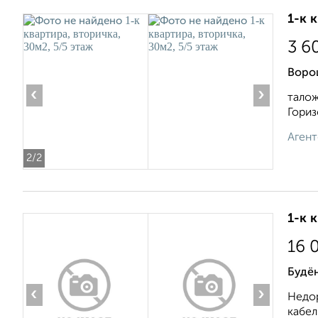
1-к 
3 6
Воро
‹
›
талож
Гориз
Агент
2
/2
1-к 
16 
Будё
‹
›
Недор
кабел