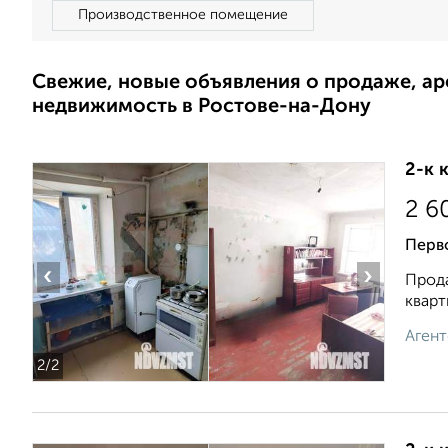
Производственное помещение
Свежие, новые объявления о продаже, а
недвижимость в Ростове-на-Дону
2-к 
2 6
Перво
‹
›
Прода
кварт
Агент
2
/2