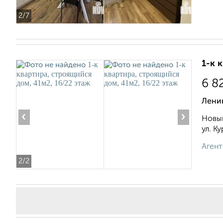
2
/7
1-к 
6 8
Лени
‹
›
Новый
ул. Ку
Агент
2
/2