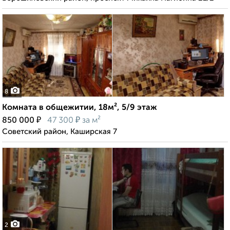
8
Комната в общежитии, 18м², 5/9 этаж
₽
₽
850 000
47 300
за м²
Советский район, Каширская 7
2