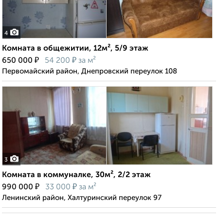
4
Комната в общежитии, 12м², 5/9 этаж
₽
₽
650 000
54 200
за м²
Первомайский район, Днепровский переулок 108
3
Комната в коммуналке, 30м², 2/2 этаж
₽
₽
990 000
33 000
за м²
Ленинский район, Халтуринский переулок 97