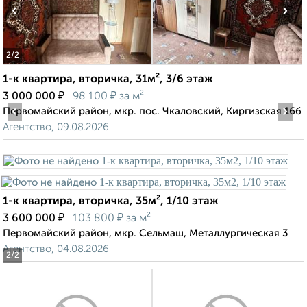
‹
›
2
/2
1-к квартира, вторичка, 31м², 3/6 этаж
₽
₽
3 000 000
98 100
за м²
‹
›
Первомайский район, мкр. пос. Чкаловский, Киргизская 16б
Агентство, 09.08.2026
1-к квартира, вторичка, 35м², 1/10 этаж
₽
₽
3 600 000
103 800
за м²
Первомайский район, мкр. Сельмаш, Металлургическая 3
Агентство, 04.08.2026
2
/2