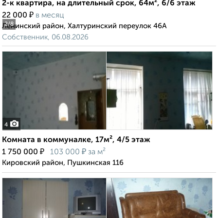
2-к квартира, на длительный срок, 64м², 6/6 этаж
₽
22 000
в месяц
2
/8
Ленинский район, Халтуринский переулок 46А
Собственник, 06.08.2026
4
Комната в коммуналке, 17м², 4/5 этаж
₽
₽
1 750 000
103 000
за м²
Кировский район, Пушкинская 116