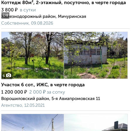
Коттедж 80м², 2-этажный, посуточно, в черте города
₽
3 800
в сутки
2
/8
Железнодорожный район, Мичуринская
Собственник, 09.08.2026
6
Участок 6 сот., ИЖС, в черте города
₽
₽
1 200 000
2 000
за сотку
Ворошиловский район, 5-я Авиапромовская 11
Агентство, 12.05.2021