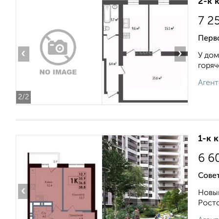
2-к 
7 2
Перв
‹
›
У дом
горяч
Агент
2
/2
1-к 
6 6
Сове
‹
›
Новый
Росто