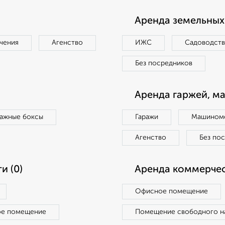
Аренда земельных 
чения
Агенство
ИЖС
Садоводст
Без посредников
Аренда гаржей, м
ражные боксы
Гаражи
Машиноме
Агенство
Без по
и (0)
Аренда коммерчес
Офисное помещение
ое помещение
Помещение свободного н