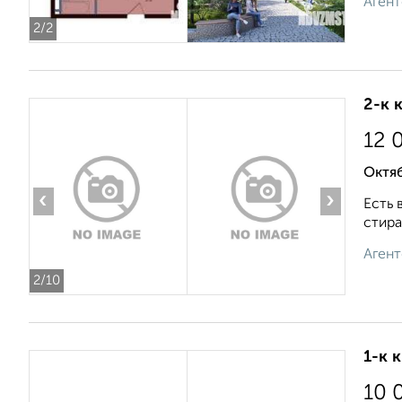
Агент
2
/2
2-к 
12 
Октяб
‹
›
Есть 
стира
Агент
2
/10
1-к 
10 