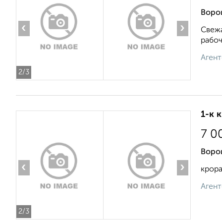
Воро
‹
›
Свежа
рабоч
Агент
2
/3
1-к 
7 0
Ворош
‹
›
крора
Агент
2
/3