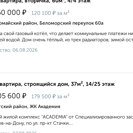
квартира, вторичка, 60м², 4/4 этаж
₽
50 000
₽
120 100
за м²
омайский район, Беломорский переулок 60а
а свой газовый котёл, что делает коммунальные платежи ни
ей водой. Дом очень тёплый, из трех радиаторов, зимой ос
ство, 06.08.2026
квартира, строящийся дом, 37м², 14/25 этаж
₽
05 600
₽
179 500
за м²
тский район, ЖК Академия
 жилой комплекс "ACADEMIA" от Специализированного заст
в-на-Дону, по ул. пр-кт Стачки....