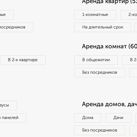
Аренда квартир (5
ные
1‑комнатные
2‑к
посредников
На длительный срок
Аренда комнат (60
В 2‑к квартире
В общежитии
В 2
Без посредников
Аренда домов, дач
аусы
п панелей
Дома
Дачи
Без посредников