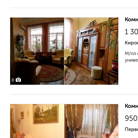
Комн
1 3
Киров
М/пл 
униве
8
Комн
950
Перв