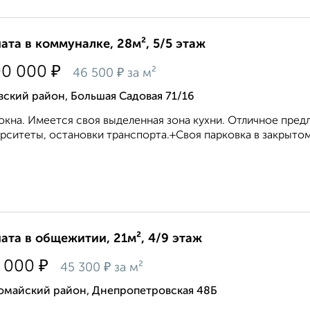
ата в коммуналке, 28м², 5/5 этаж
₽
00 000
₽
46 500
за м²
ский район, Большая Садовая 71/16
окна. Имеется своя выделенная зона кухни. Отличное пре
рситеты, остановки транспорта.+Своя парковка в закрытом 
ата в общежитии, 21м², 4/9 этаж
₽
 000
₽
45 300
за м²
омайский район, Днепропетровская 48Б