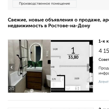
Производственное помещение
Свежие, новые объявления о продаже, а
недвижимость в Ростове-на-Дону
1-к 
4 1
Совет
‹
›
Прода
инфра
Агент
2
/2